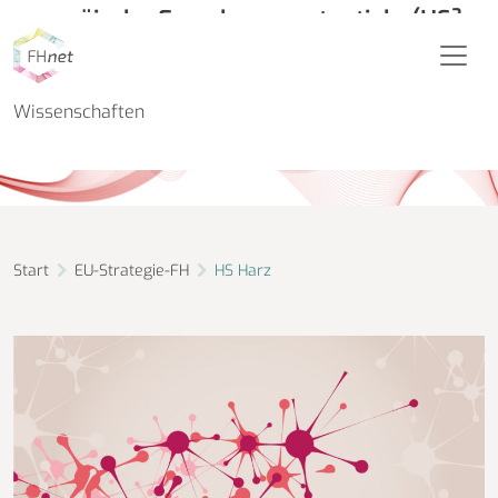
europäische Forschungspotentiale (HS³
Go Europe)
Hochschule Harz - Hochschule für angewandte
Wissenschaften
Start
EU-Strategie-FH
HS Harz