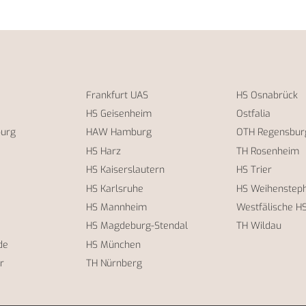
Frankfurt UAS
HS Osnabrück
HS Geisenheim
Ostfalia
burg
HAW Hamburg
OTH Regensbur
HS Harz
TH Rosenheim
HS Kaiserslautern
HS Trier
HS Karlsruhe
HS Weihensteph
HS Mannheim
Westfälische H
HS Magdeburg-Stendal
TH Wildau
de
HS München
r
TH Nürnberg