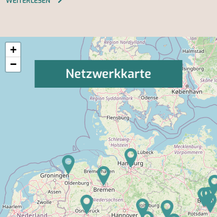
WEITERLESEN
+
−
Netzwerkkarte